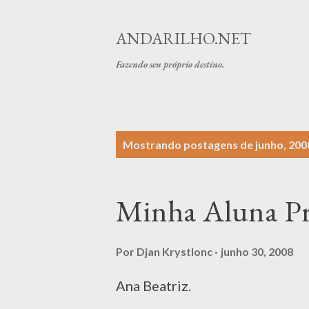
ANDARILHO.NET
Fazendo seu próprio destino.
P
Mostrando postagens de junho, 200
o
s
Minha Aluna Pr
t
a
Por
Djan Krystlonc
junho 30, 2008
g
Ana Beatriz.
e