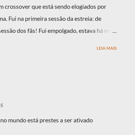
em crossover que está sendo elogiados por
ma. Fui na primeira sessão da estreia: de
 sessão dos fãs! Fui empolgado, estava há mais
comprado e não parava de falar no filme. É
LEIA MAIS
s para dar minha opinião irei enumerar os
15
 no mundo está prestes a ser ativado