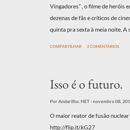
Vingadores” , o filme de heróis 
dezenas de fãs e críticos de cine
quinta pra sexta à meia noite. A
de três semanas com o ingresso 
COMPARTILHAR
2 COMENTÁRIOS
inegável que está excelente , ma
medos que tinha antes de vê-lo.
Isso é o futuro.
Por
Andarilho. NET
novembro 08, 20
O maior reator de fusão nuclear
http://flip.it/.kG27