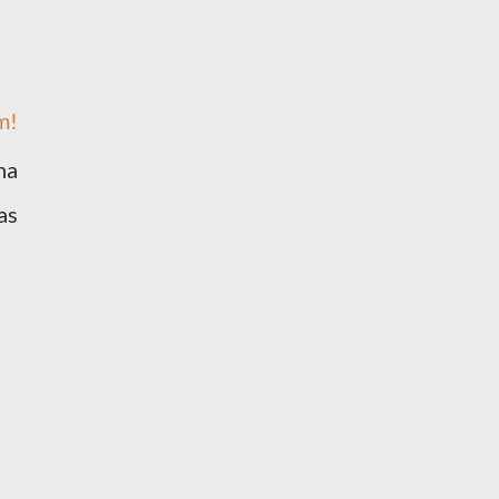
m!
ha
as