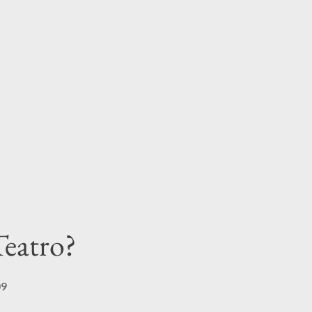
eatro?
09