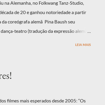
giu na Alemanha, no Folkwang Tanz-Studio,
 década de 20 e ganhou notoriedade a partir
a da coreógrafa alemã Pina Baush seu
 dança-teatro (tradução da expressão alemã
Rudolf Von Laban para descrever uma arte
LEIA MAIS
coreografias que incorporavam movimentos do
tos em uma forma narrativa. É uma dança com
es!
 dos filmes mais esperados desde 2005: “Os