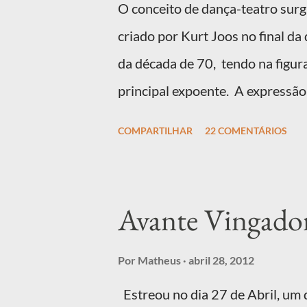
O conceito de dança-teatro sur
criado por Kurt Joos no final da
da década de 70, tendo na figur
principal expoente. A expressão
"Tanztheather") era usada por 
COMPARTILHAR
22 COMENTÁRIOS
independente das outras; com 
cotidiano e movimentos abstra
"efeito de teatro”.
Avante Vingador
Por
Matheus
abril 28, 2012
Estreou no dia 27 de Abril, um